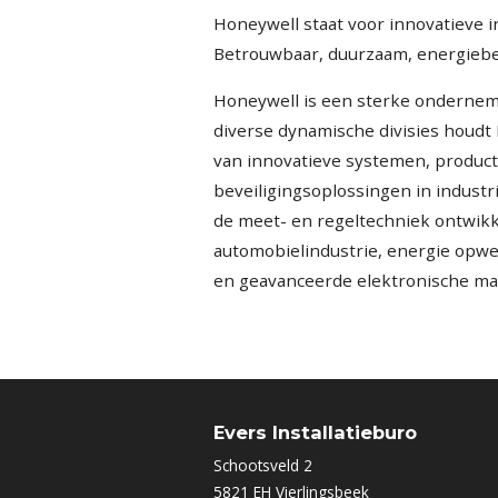
Honeywell staat voor innovatieve i
Betrouwbaar, duurzaam, energiebes
Honeywell is een sterke ondernemi
diverse dynamische divisies houdt 
van innovatieve systemen, product
beveiligingsoplossingen in indust
de meet- en regeltechniek ontwikk
automobielindustrie, energie opwe
en geavanceerde elektronische mat
Evers Installatieburo
Schootsveld 2
5821 EH Vierlingsbeek