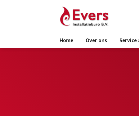
Home
Over ons
Service